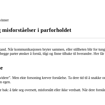
inner
 misforståelser i parforholdet
stand. Når kommunikasjonen bryter sammen, eller stillheten blir for tun
begge parter ønsker å forstå, tilgi og finne tilbake til hverandre. Her f
re
 videre”. Men ekte forsoning krever forståelse. Ta dere tid til å snakke
in egen.
k: å føle seg oversett, misforstått eller ikke verdsatt. Når dere forstår 