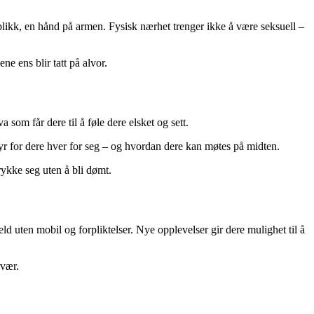
et blikk, en hånd på armen. Fysisk nærhet trenger ikke å være seksuell –
e ens blir tatt på alvor.
som får dere til å føle dere elsket og sett.
tyr for dere hver for seg – og hvordan dere kan møtes på midten.
rykke seg uten å bli dømt.
d uten mobil og forpliktelser. Nye opplevelser gir dere mulighet til å
rvær.