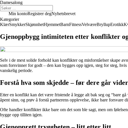
Damesalong
Min konto
Registrer deg
Nyhetsbrevet
Kategorier
Klær
Smykker
Skjønnhet
Hjemmet
Barn
Fitness
Velvære
Bryllup
Erotikk
Kv
Gjenoppbygg intimiteten etter konflikter og
Selv i de mest solide forhold kan konflikter og misforståelser skape av
som forsvinner for godt – den kan bygges opp igjen, steg for steg, hvis 
vanskelig periode.
Forstå hva som skjedde – før dere går vide
Etter en konflikt kan det være fristende å legge alt bak seg og “bare gå
åpent sinn, og prøv å forstå partnerens opplevelse, ikke bare forsvare d
Ofte handler konflikter ikke bare om det som ble sagt, men om følelsene ba
bygge opp tilliten igjen.
Gjenopprett tryggheten – litt etter litt