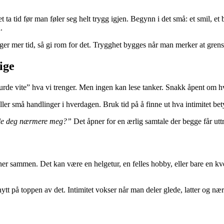
et ta tid før man føler seg helt trygg igjen. Begynn i det små: et smil, 
.
ger mer tid, så gi rom for det. Trygghet bygges når man merker at grensen
ige
urde vite” hva vi trenger. Men ingen kan lese tanker. Snakk åpent om hva 
ler små handlinger i hverdagen. Bruk tid på å finne ut hva intimitet be
føle deg nærmere meg?”
Det åpner for en ærlig samtale der begge får utt
er sammen. Det kan være en helgetur, en felles hobby, eller bare en kvel
 på toppen av det. Intimitet vokser når man deler glede, latter og næ