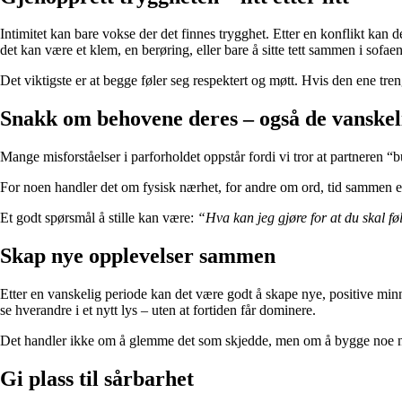
Intimitet kan bare vokse der det finnes trygghet. Etter en konflikt kan d
det kan være et klem, en berøring, eller bare å sitte tett sammen i sofaen
Det viktigste er at begge føler seg respektert og møtt. Hvis den ene tren
Snakk om behovene deres – også de vanskel
Mange misforståelser i parforholdet oppstår fordi vi tror at partneren “b
For noen handler det om fysisk nærhet, for andre om ord, tid sammen el
Et godt spørsmål å stille kan være:
“Hva kan jeg gjøre for at du skal 
Skap nye opplevelser sammen
Etter en vanskelig periode kan det være godt å skape nye, positive minn
se hverandre i et nytt lys – uten at fortiden får dominere.
Det handler ikke om å glemme det som skjedde, men om å bygge noe nytt
Gi plass til sårbarhet