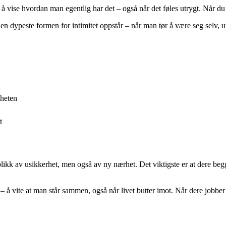
 å vise hvordan man egentlig har det – også når det føles utrygt. Når du
den dypeste formen for intimitet oppstår – når man tør å være seg selv, ute
lheten
t
blikk av usikkerhet, men også av ny nærhet. Det viktigste er at dere begge
– å vite at man står sammen, også når livet butter imot. Når dere jobb